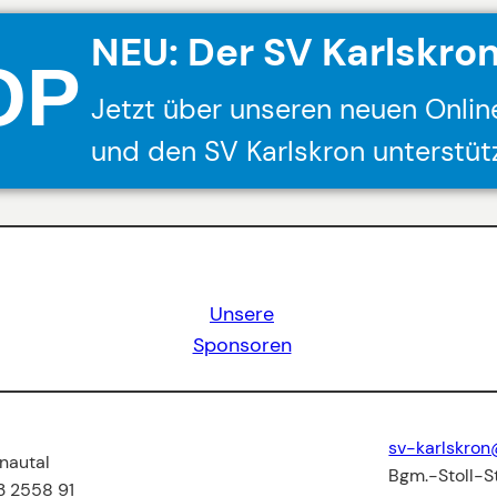
NEU: Der SV Karlskro
OP
Jetzt über unseren neuen Onlin
und den SV Karlskron unterstüt
Unsere
Sponsoren
sv-karlskro
nautal
Bgm.-Stoll-St
3 2558 91