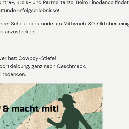
ntra-, Kreis- und Partnertänze. Beim Linedance finde
Stunde Erfolgserlebnisse!
edance-Schnupperstunde am Mittwoch, 30. Oktober, eini
ce anzustecken!
er hat: Cowboy-Stiefel
Sportkleidung, ganz nach Geschmack.
linedancen.