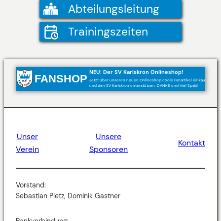
Abteilungsleitung
Trainingszeiten
NEU: Der SV Karlskron Onlineshop!
FANSHOP
Jetzt über unseren neuen Onlineshop coole Fanartikel einkaufen
und den SV Karlskron unterstützen. DANKE und Viel Spaß!
Unser
Unsere
Kontakt
Verein
Sponsoren
Vorstand:
Sebastian Pletz, Dominik Gastner