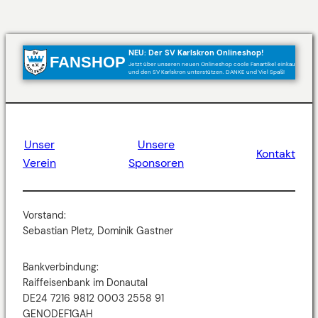
NEU: Der SV Karlskron Onlineshop!
FANSHOP
Jetzt über unseren neuen Onlineshop coole Fanartikel einkaufen
und den SV Karlskron unterstützen. DANKE und Viel Spaß!
Unser
Unsere
Kontakt
Verein
Sponsoren
Vorstand:
Sebastian Pletz, Dominik Gastner
Bankverbindung:
Raiffeisenbank im Donautal
DE24 7216 9812 0003 2558 91
GENODEF1GAH