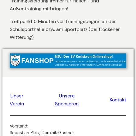
Trainingskleidung immer für Hallen- und
Außentraining mitbringen!
Treffpunkt 5 Minuten vor Trainingsbeginn an der
Schulsporthalle bzw. am Sportplatz (bei trockener
Witterung)
NEU: Der SV Karlskron Onlineshop!
FANSHOP
Jetzt über unseren neuen Onlineshop coole Fanartikel einkaufen
und den SV Karlskron unterstützen. DANKE und Viel Spaß!
Unser
Unsere
Kontakt
Verein
Sponsoren
Vorstand:
Sebastian Pletz, Dominik Gastner